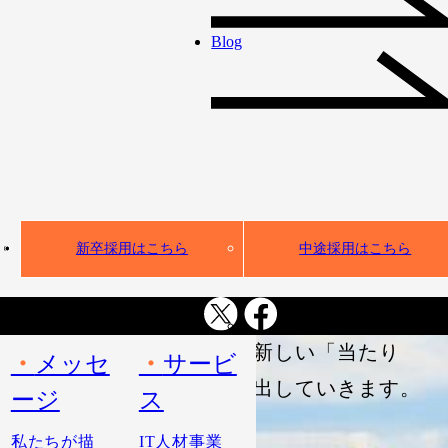
て、IT人材不足という社会課
Blog
題の解決に取り組んできまし
た。
AI活用が不可避となった今、
私たちは、企業のDX・AX実
装を全方位から支える
「新しい時代のインフラ」へ
新卒採用はこちら
中途採用はこちら
と進化します。
ギークスグループは、人とAI
が共創する新しい「当たり
メッセ
サービ
前」を創り出していきます。
ージ
ス
私たちが描
IT人材事業