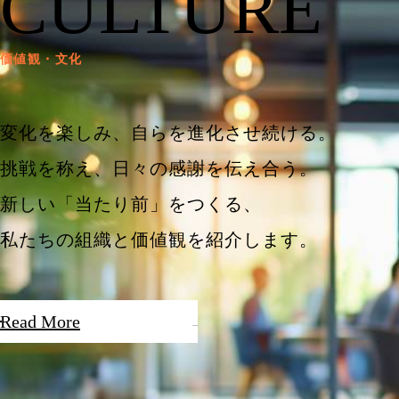
CULTURE
価値観・文化
変化を楽しみ、自らを進化させ続ける。
挑戦を称え、日々の感謝を伝え合う。
新しい「当たり前」をつくる、
私たちの組織と価値観を紹介します。
Read More