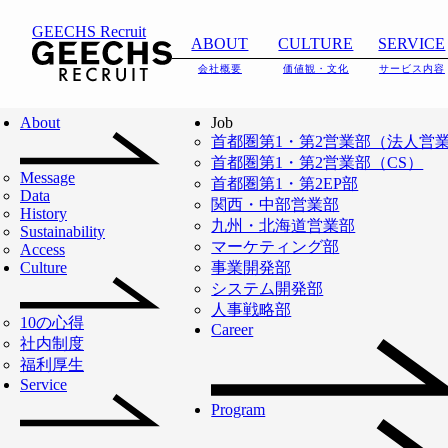
GEECHS Recruit
ABOUT
CULTURE
SERVICE
会社概要
価値観・文化
サービス内容
ABOUT
IT人材不足の解決か
About
Job
首都圏第1・第2営業部（法人営
ら
首都圏第1・第2営業部（CS）
2026.06.18
採用サイトをリニ
Message
日本のDX・AXを加
首都圏第1・第2EP部
NEWS
会社概要
ューアルいたしま
Data
関西・中部営業部
History
した。
速させるインフラ
九州・北海道営業部
Sustainability
マーケティング部
Access
Read More
へ。
Culture
事業開発部
システム開発部
人事戦略部
10の心得
「働き方の『新しい』当たり
Career
社内制度
福利厚生
前をつくる」を事業ミッショ
Service
ンに
Program
ITフリーランスの支援を通じ