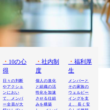
10の心
社内制
福利厚
得
度
生
日々の判断
個人の進化
メンバーと
やアクショ
と組織の活
その家族の
ンにおい
性化を加速
ウェルビー
て、メンバ
させる仕組
イングを支
ー全員が大
みを構築
え、 長く安