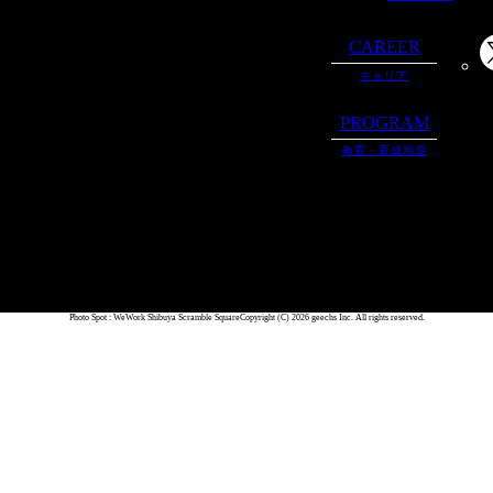
CAREER
キャリア
PROGRAM
教育・育成制度
Photo Spot : WeWork Shibuya Scramble Square
Copyright (C) 2026 geechs Inc. All rights reserved.