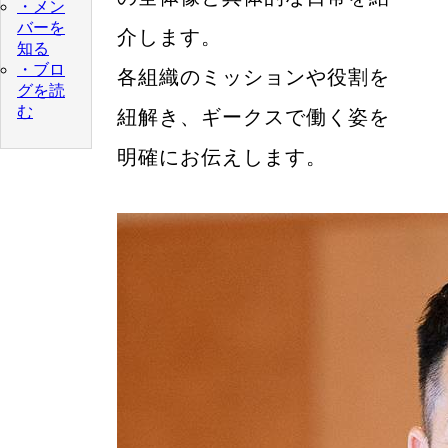
・メン
バーを
介します。
知る
・ブロ
各組織のミッションや役割を
グを読
む
紐解き、ギークスで働く姿を
明確にお伝えします。