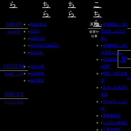
ら
ち
ち
こ
ら
ら
ち
ら
ABOUT
JOB
MESSAGE
首都圏第1・第2
DATA
営業部（法人営
会社概要
部署や
仕事
HISTORY
業）
SUSTAINABILITY
首都圏第1・第2
ACCESS
営業部（CS）
Page
首都圏第1・第
Top
CULTURE
10の心得
2EP部
社内制度
関西・中部営業
価値観・文化
プ
福利厚生
部
九州・北海道営
SERVICE
業部
マーケティング
サービス内容
部
事業開発部
システム開発部
人事戦略部