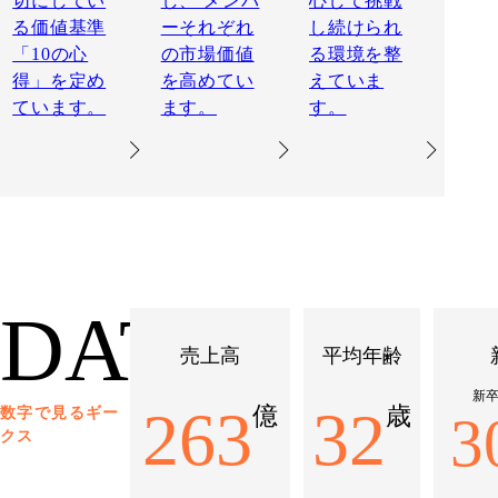
切にしてい
し、 メンバ
心して挑戦
る価値基準
ーそれぞれ
し続けられ
「10の心
の市場価値
る環境を整
得」を定め
を高めてい
えていま
ています。
ます。
す。
DATA
売上高
平均年齢
新
263
32
億
歳
数字で見るギー
3
クス