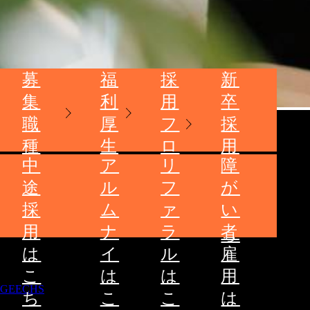
募
福
採
新
集
利
用
卒
職
厚
フ
採
種
生
ロ
用
中
ア
リ
障
ー
は
途
ル
フ
が
こ
採
ム
ァ
い
ち
用
ナ
ラ
者
ら
は
イ
ル
雇
こ
は
は
用
GEECHS
ち
こ
こ
は