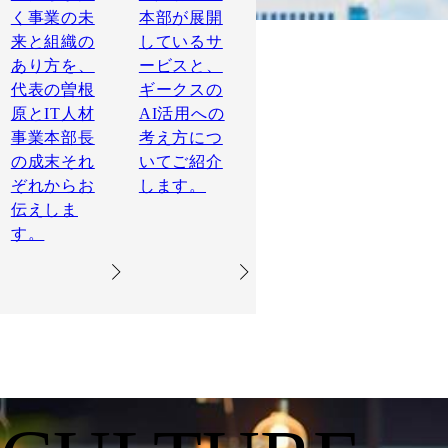
く事業の未
本部が展開
来と組織の
しているサ
あり方を、
ービスと、
代表の曽根
ギークスの
原とIT人材
AI活用への
事業本部長
考え方につ
の成末それ
いてご紹介
ぞれからお
します。
伝えしま
す。