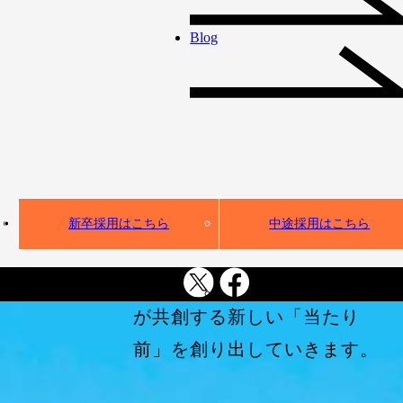
て、IT人材不足という社会課
Blog
題の解決に取り組んできまし
た。
AI活用が不可避となった今、
私たちは、企業のDX・AX実
装を全方位から支える
「新しい時代のインフラ」へ
新卒採用はこちら
中途採用はこちら
と進化します。
ギークスグループは、人とAI
が共創する新しい「当たり
前」を創り出していきます。