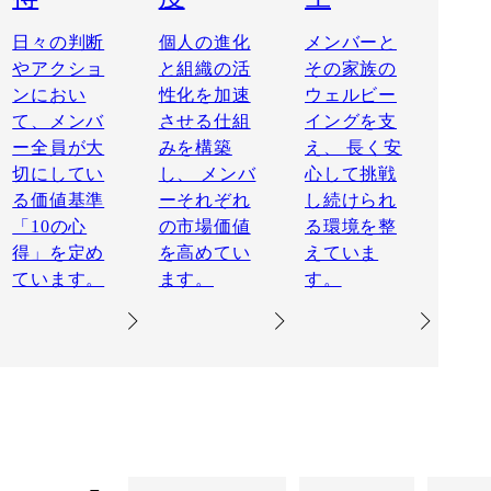
日々の判断
個人の進化
メンバーと
やアクショ
と組織の活
その家族の
ンにおい
性化を加速
ウェルビー
て、メンバ
させる仕組
イングを支
ー全員が大
みを構築
え、 長く安
切にしてい
し、 メンバ
心して挑戦
る価値基準
ーそれぞれ
し続けられ
「10の心
の市場価値
る環境を整
得」を定め
を高めてい
えていま
ています。
ます。
す。