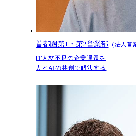
首都圏第1・第2営業部
（法人営
IT人材不足の企業課題を
人とAIの共創で解決する