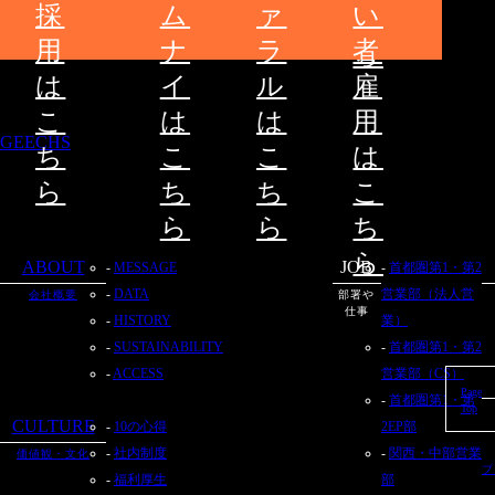
採
ム
ァ
い
ち
用
ナ
ラ
者
ら
は
イ
ル
雇
こ
は
は
用
GEECHS
ち
こ
こ
は
ら
ち
ち
こ
ら
ら
ち
ら
ABOUT
JOB
MESSAGE
首都圏第1・第2
DATA
営業部（法人営
会社概要
部署や
仕事
HISTORY
業）
SUSTAINABILITY
首都圏第1・第2
ACCESS
営業部（CS）
Page
首都圏第1・第
Top
CULTURE
10の心得
2EP部
社内制度
関西・中部営業
価値観・文化
プ
福利厚生
部