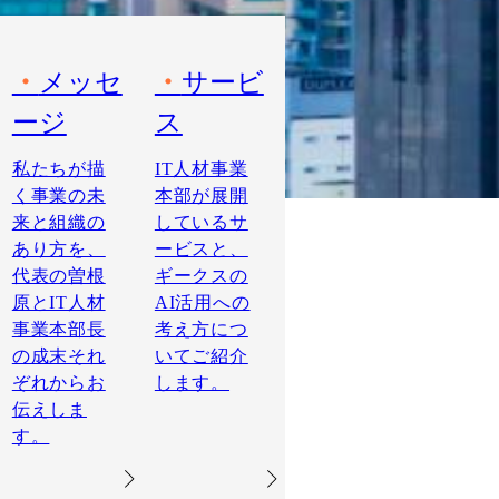
メッセ
サービ
ージ
ス
私たちが描
IT人材事業
く事業の未
本部が展開
来と組織の
しているサ
あり方を、
ービスと、
代表の曽根
ギークスの
原とIT人材
AI活用への
事業本部長
考え方につ
の成末それ
いてご紹介
ぞれからお
します。
伝えしま
す。