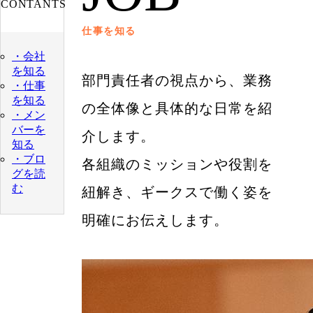
CONTANTS
仕事を知る
・会社
を知る
部門責任者の視点から、業務
・仕事
を知る
の全体像と具体的な日常を紹
・メン
バーを
介します。
知る
・ブロ
各組織のミッションや役割を
グを読
む
紐解き、ギークスで働く姿を
明確にお伝えします。