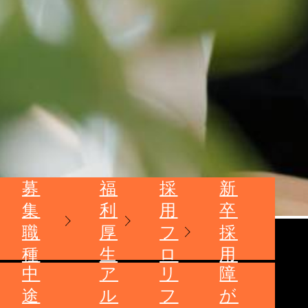
募
福
採
新
集
利
用
卒
職
厚
フ
採
種
生
ロ
用
中
ア
リ
障
ー
は
途
ル
フ
が
こ