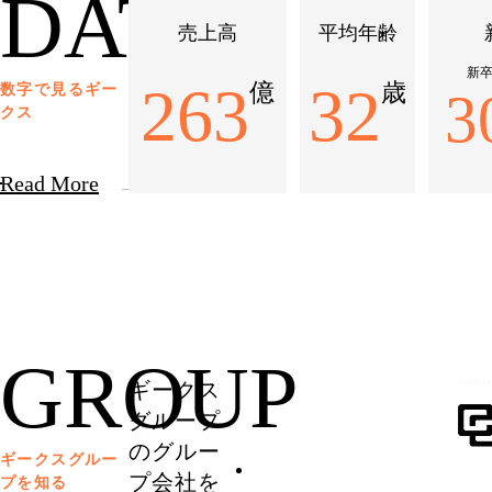
DATA
売上高
平均年齢
新
263
32
億
歳
数字で見るギー
3
クス
Read More
GROUP
ギークス
グループ
のグルー
ギークスグルー
プ会社を
プを知る