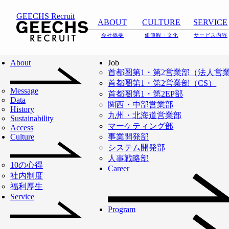
GEECHS Recruit
ABOUT
CULTURE
SERVICE
会社概要
価値観・文化
サービス内容
ABOUT
IT人材不足の解決か
About
Job
首都圏第1・第2営業部（法人営
ら
首都圏第1・第2営業部（CS）
2026.06.18
採用サイトをリニ
Message
日本のDX・AXを加
首都圏第1・第2EP部
NEWS
会社概要
ューアルいたしま
Data
関西・中部営業部
History
した。
速させるインフラ
九州・北海道営業部
Sustainability
マーケティング部
Access
Read More
へ。
Culture
事業開発部
システム開発部
人事戦略部
10の心得
「働き方の『新しい』当たり
Career
社内制度
福利厚生
前をつくる」を事業ミッショ
Service
ンに
Program
ITフリーランスの支援を通じ