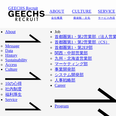
GEECHS Recruit
ABOUT
CULTURE
SERVICE
会社概要
価値観・文化
サービス内容
ABOUT
IT人材不足の解決か
About
Job
首都圏第1・第2営業部（法人営
ら
首都圏第1・第2営業部（CS）
2026.06.18
採用サイトをリニ
Message
日本のDX・AXを加
首都圏第1・第2EP部
NEWS
会社概要
ューアルいたしま
Data
関西・中部営業部
History
した。
速させるインフラ
九州・北海道営業部
Sustainability
マーケティング部
Access
Read More
へ。
Culture
事業開発部
システム開発部
人事戦略部
10の心得
「働き方の『新しい』当たり
Career
社内制度
福利厚生
前をつくる」を事業ミッショ
Service
ンに
Program
ITフリーランスの支援を通じ