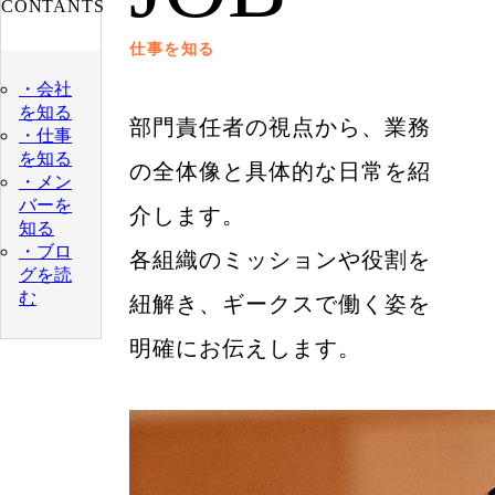
CONTANTS
仕事を知る
・会社
を知る
部門責任者の視点から、業務
・仕事
を知る
の全体像と具体的な日常を紹
・メン
バーを
介します。
知る
・ブロ
各組織のミッションや役割を
グを読
む
紐解き、ギークスで働く姿を
明確にお伝えします。