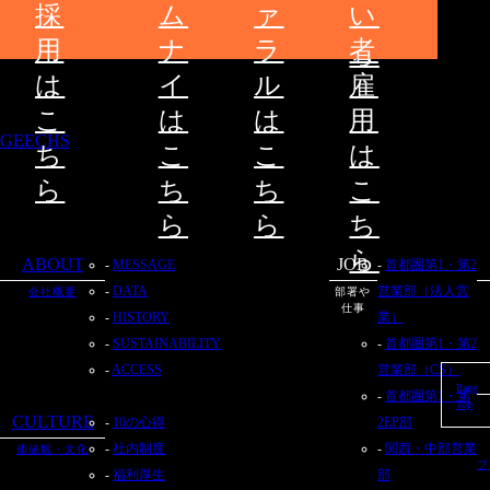
採
ム
ァ
い
ち
用
ナ
ラ
者
ら
は
イ
ル
雇
こ
は
は
用
GEECHS
ち
こ
こ
は
ら
ち
ち
こ
ら
ら
ち
ら
ABOUT
JOB
MESSAGE
首都圏第1・第2
DATA
営業部（法人営
会社概要
部署や
仕事
HISTORY
業）
SUSTAINABILITY
首都圏第1・第2
ACCESS
営業部（CS）
Page
首都圏第1・第
Top
CULTURE
10の心得
2EP部
社内制度
関西・中部営業
価値観・文化
プ
福利厚生
部