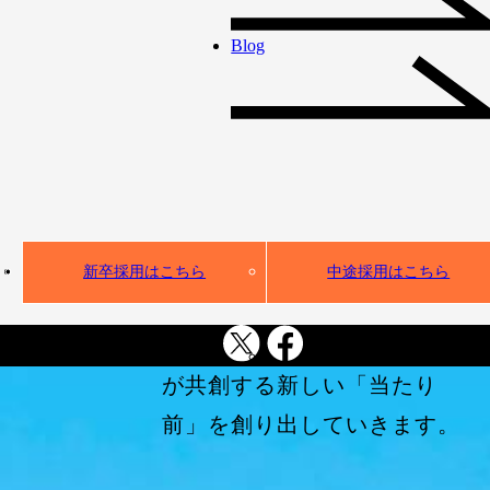
て、IT人材不足という社会課
Blog
題の解決に取り組んできまし
た。
AI活用が不可避となった今、
私たちは、企業のDX・AX実
装を全方位から支える
「新しい時代のインフラ」へ
新卒採用はこちら
中途採用はこちら
と進化します。
ギークスグループは、人とAI
が共創する新しい「当たり
前」を創り出していきます。