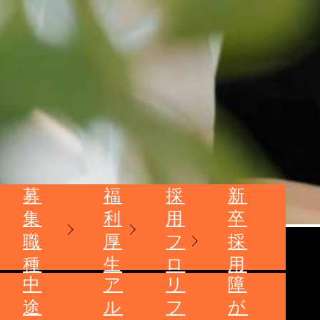
募
福
採
新
集
利
用
卒
職
厚
フ
採
種
生
ロ
用
中
ア
リ
障
ー
は
途
ル
フ
が
こ