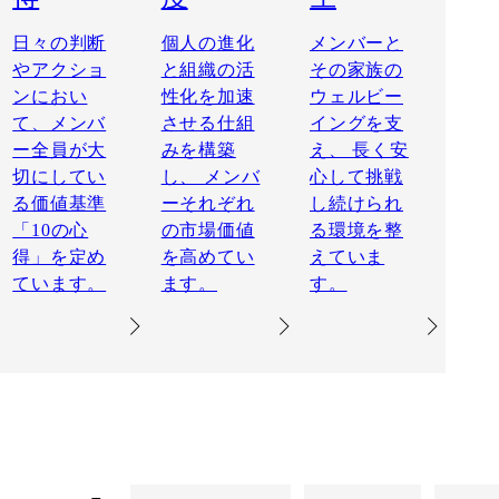
日々の判断
個人の進化
メンバーと
やアクショ
と組織の活
その家族の
ンにおい
性化を加速
ウェルビー
て、メンバ
させる仕組
イングを支
ー全員が大
みを構築
え、 長く安
切にしてい
し、 メンバ
心して挑戦
る価値基準
ーそれぞれ
し続けられ
「10の心
の市場価値
る環境を整
得」を定め
を高めてい
えていま
ています。
ます。
す。