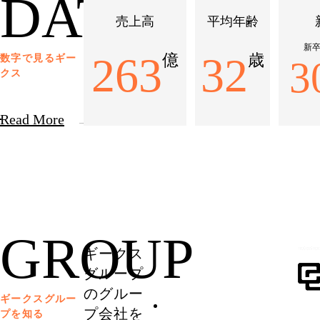
DATA
売上高
平均年齢
新
263
32
億
歳
数字で見るギー
3
クス
Read More
GROUP
ギークス
グループ
のグルー
ギークスグルー
プ会社を
プを知る