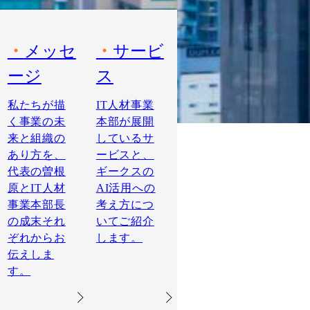
メッセ
サービ
ージ
ス
私たちが描
IT人材事業
く事業の未
本部が展開
来と組織の
しているサ
あり方を、
ービスと、
代表の曽根
ギークスの
原とIT人材
AI活用への
事業本部長
考え方につ
の成末それ
いてご紹介
ぞれからお
します。
伝えしま
す。