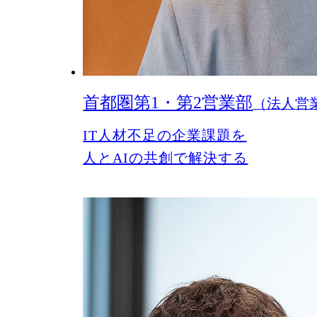
首都圏第1・第2営業部
（法人営
IT人材不足の企業課題を
人とAIの共創で解決する