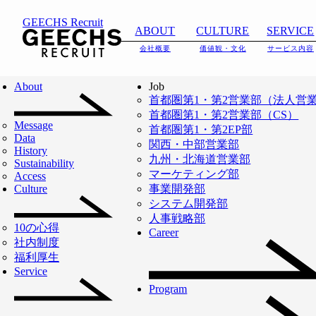
GEECHS Recruit
ABOUT
CULTURE
SERVICE
会社概要
価値観・文化
サービス内容
ABOUT
IT人材不足の解決か
About
Job
首都圏第1・第2営業部（法人営
ら
首都圏第1・第2営業部（CS）
2026.06.18
採用サイトをリニ
Message
日本のDX・AXを加
首都圏第1・第2EP部
NEWS
会社概要
ューアルいたしま
Data
関西・中部営業部
History
した。
速させるインフラ
九州・北海道営業部
Sustainability
マーケティング部
Access
Read More
へ。
Culture
事業開発部
システム開発部
人事戦略部
10の心得
「働き方の『新しい』当たり
Career
社内制度
福利厚生
前をつくる」を事業ミッショ
Service
ンに
Program
ITフリーランスの支援を通じ