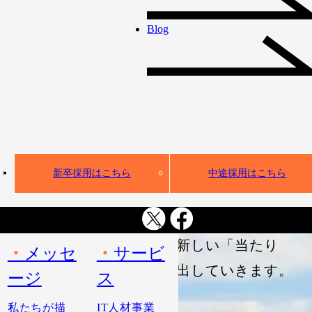
て、IT人材不足という社会課
Blog
題の解決に取り組んできまし
た。
AI活用が不可避となった今、
私たちは、企業のDX・AX実
装を全方位から支える
「新しい時代のインフラ」へ
新卒採用はこちら
中途採用はこちら
と進化します。
ギークスグループは、人とAI
が共創する新しい「当たり
メッセ
サービ
前」を創り出していきます。
ージ
ス
私たちが描
IT人材事業