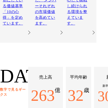
切にしてい
し、 メンバ
心して挑戦
る価値基準
ーそれぞれ
し続けられ
「10の心
の市場価値
る環境を整
得」を定め
を高めてい
えていま
ています。
ます。
す。
DATA
売上高
平均年齢
新
263
32
億
歳
数字で見るギー
3
クス