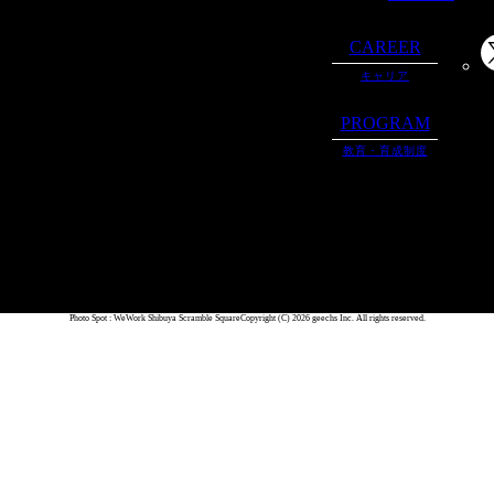
CAREER
キャリア
PROGRAM
教育・育成制度
Photo Spot : WeWork Shibuya Scramble Square
Copyright (C) 2026 geechs Inc. All rights reserved.