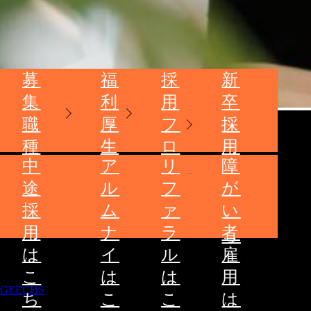
募
福
採
新
集
利
用
卒
職
厚
フ
採
種
生
ロ
用
中
ア
リ
障
ー
は
途
ル
フ
が
こ
採
ム
ァ
い
ち
用
ナ
ラ
者
ら
は
イ
ル
雇
こ
は
は
用
GEECHS
ち
こ
こ
は