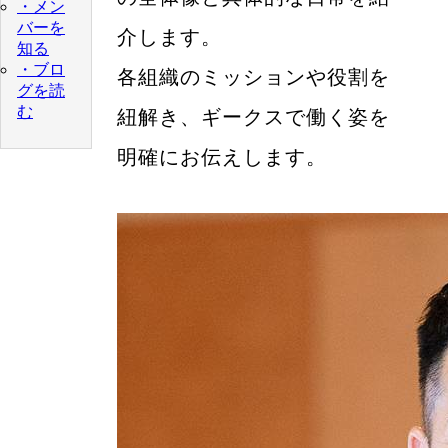
・メン
バーを
介します。
知る
・ブロ
各組織のミッションや役割を
グを読
む
紐解き、ギークスで働く姿を
明確にお伝えします。