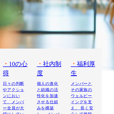
10の心
社内制
福利厚
得
度
生
日々の判断
個人の進化
メンバーと
やアクショ
と組織の活
その家族の
ンにおい
性化を加速
ウェルビー
て、メンバ
させる仕組
イングを支
ー全員が大
みを構築
え、 長く安