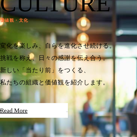
CULTURE
価値観・文化
変化を楽しみ、自らを進化させ続ける。
挑戦を称え、日々の感謝を伝え合う。
新しい「当たり前」をつくる、
私たちの組織と価値観を紹介します。
Read More