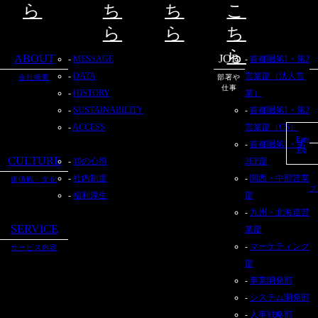
ら
ち
ち
こ
ら
ら
ち
ら
ABOUT
JOB
MESSAGE
首都圏第1・第2
DATA
営業部（法人営
会社概要
部署や
仕事
HISTORY
業）
SUSTAINABILITY
首都圏第1・第2
ACCESS
営業部（CS）
Page
首都圏第1・第
Top
CULTURE
10の心得
2EP部
社内制度
関西・中部営業
価値観・文化
プ
福利厚生
部
九州・北海道営
SERVICE
業部
マーケティング
サービス内容
部
事業開発部
システム開発部
人事戦略部