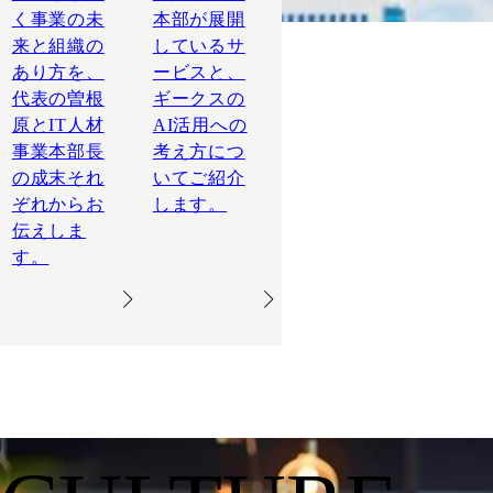
く事業の未
本部が展開
来と組織の
しているサ
あり方を、
ービスと、
代表の曽根
ギークスの
原とIT人材
AI活用への
事業本部長
考え方につ
の成末それ
いてご紹介
ぞれからお
します。
伝えしま
す。