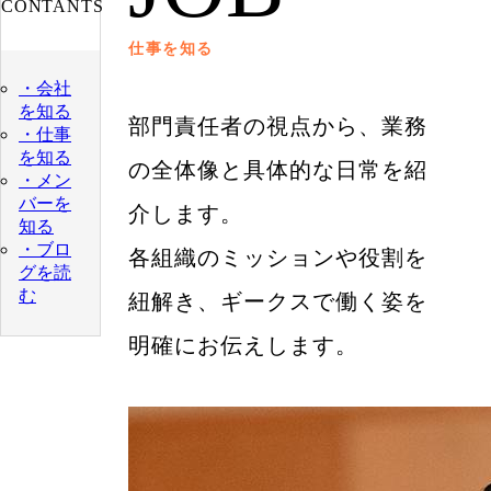
CONTANTS
仕事を知る
・会社
を知る
部門責任者の視点から、業務
・仕事
を知る
の全体像と具体的な日常を紹
・メン
バーを
介します。
知る
・ブロ
各組織のミッションや役割を
グを読
む
紐解き、ギークスで働く姿を
明確にお伝えします。