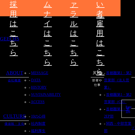
採
ム
ァ
い
ち
用
ナ
ラ
者
ら
は
イ
ル
雇
こ
は
は
用
GEECHS
ち
こ
こ
は
ら
ち
ち
こ
ら
ら
ち
ら
ABOUT
JOB
MESSAGE
首都圏第1・第2
DATA
営業部（法人営
会社概要
部署や
仕事
HISTORY
業）
SUSTAINABILITY
首都圏第1・第2
ACCESS
営業部（CS）
Page
首都圏第1・第
Top
CULTURE
10の心得
2EP部
社内制度
関西・中部営業
価値観・文化
プ
福利厚生
部