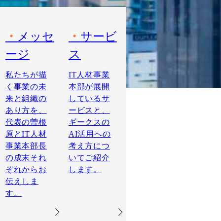
メッセ
サービ
ージ
ス
私たちが描
IT人材事業
く事業の未
本部が展開
来と組織の
しているサ
あり方を、
ービスと、
代表の曽根
ギークスの
原とIT人材
AI活用への
事業本部長
考え方につ
の成末それ
いてご紹介
ぞれからお
します。
伝えしま
す。