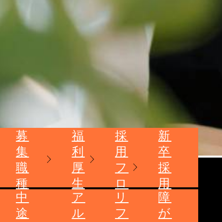
募
福
採
新
集
利
用
卒
職
厚
フ
採
種
生
ロ
用
中
ア
リ
障
ー
は
途
ル
フ
が
こ