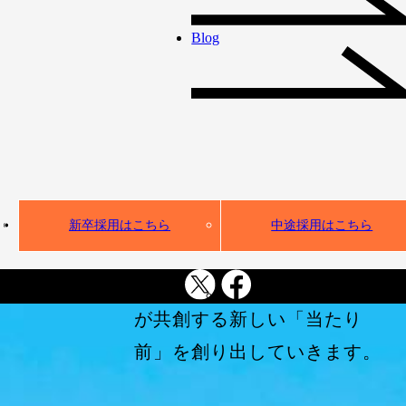
て、IT人材不足という社会課
Blog
題の解決に取り組んできまし
た。
AI活用が不可避となった今、
私たちは、企業のDX・AX実
装を全方位から支える
「新しい時代のインフラ」へ
新卒採用はこちら
中途採用はこちら
と進化します。
ギークスグループは、人とAI
が共創する新しい「当たり
前」を創り出していきます。