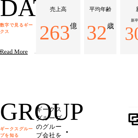
DATA
売上高
平均年齢
新
263
32
億
歳
数字で見るギー
3
クス
Read More
GROUP
ギークス
グループ
のグルー
ギークスグルー
プ会社を
プを知る