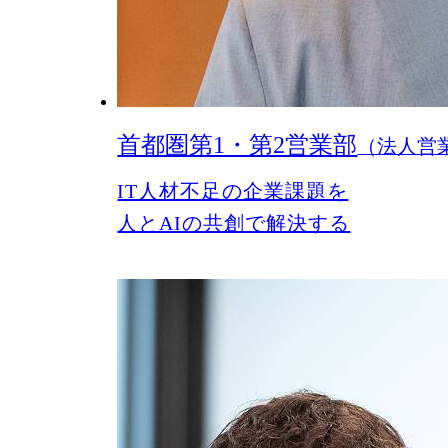
首都圏第1・第2営業部
（法人営
IT人材不足の企業課題を
人とAIの共創で解決する