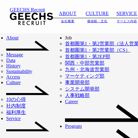
GEECHS Recruit
ABOUT
CULTURE
SERVICE
会社概要
価値観・文化
サービス内容
ABOUT
IT人材不足の解決か
About
Job
首都圏第1・第2営業部（法人営
ら
首都圏第1・第2営業部（CS）
2026.06.18
採用サイトをリニ
Message
日本のDX・AXを加
首都圏第1・第2EP部
NEWS
会社概要
ューアルいたしま
Data
関西・中部営業部
History
した。
速させるインフラ
九州・北海道営業部
Sustainability
マーケティング部
Access
Read More
へ。
Culture
事業開発部
システム開発部
人事戦略部
10の心得
「働き方の『新しい』当たり
Career
社内制度
福利厚生
前をつくる」を事業ミッショ
Service
ンに
Program
ITフリーランスの支援を通じ