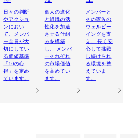
日々の判断
個人の進化
メンバーと
やアクショ
と組織の活
その家族の
ンにおい
性化を加速
ウェルビー
て、メンバ
させる仕組
イングを支
ー全員が大
みを構築
え、 長く安
切にしてい
し、 メンバ
心して挑戦
る価値基準
ーそれぞれ
し続けられ
「10の心
の市場価値
る環境を整
得」を定め
を高めてい
えていま
ています。
ます。
す。