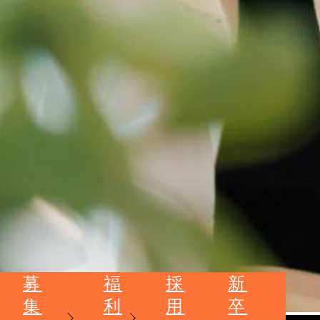
募
福
採
新
集
利
用
卒