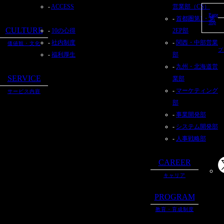
ACCESS
営業部（CS）
Page
首都圏第1・第
Top
CULTURE
10の心得
2EP部
社内制度
関西・中部営業
価値観・文化
プ
福利厚生
部
九州・北海道営
SERVICE
業部
マーケティング
サービス内容
部
事業開発部
システム開発部
人事戦略部
CAREER
キャリア
PROGRAM
教育・育成制度