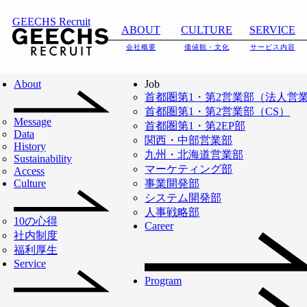
GEECHS Recruit
ABOUT
CULTURE
SERVICE
会社概要
価値観・文化
サービス内容
About
Job
首都圏第1・第2営業部（法人営
首都圏第1・第2営業部（CS）
Message
首都圏第1・第2EP部
Data
関西・中部営業部
History
九州・北海道営業部
Sustainability
マーケティング部
Access
Culture
事業開発部
レポート
システム開発部
人事戦略部
「ITフリーラン
10の心得
Career
社内制度
ス」という成長市
福利厚生
Service
場と「出る杭を讃
Program