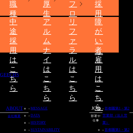
職
厚
フ
採
種
生
ロ
用
中
ア
リ
障
ー
は
途
ル
フ
が
こ
採
ム
ァ
い
ち
用
ナ
ラ
者
ら
は
イ
ル
雇
こ
は
は
用
GEECHS
ち
こ
こ
は
ら
ち
ち
こ
ら
ら
ち
ら
ABOUT
JOB
MESSAGE
首都圏第1・第2
DATA
営業部（法人営
会社概要
部署や
仕事
HISTORY
業）
SUSTAINABILITY
首都圏第1・第2