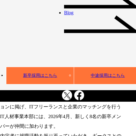
える」挑戦環境が
決め手！2026年新
Blog
卒入社内定者の本音
アンケート
就活
新卒入社
新卒採用はこちら
中途採用はこちら
「働き方の新しい『当たり前』をつくる」を事業ミッシ
ョンに掲げ、ITフリーランスと企業のマッチングを行う
IT人材事業本部には、2026年4月、新しく8名の新卒メン
バーが仲間に加わります。
内定者に就職活動を振り返っていただき、ギークスとの