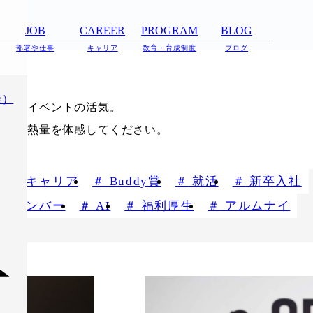
JOB
CAREER
PROGRAM
BLOG
部署や仕事
キャリア
教育・育成制度
ブログ
業）
そしてイベントの活気。
バーの熱量を体感してください。
キャリア
Buddy賞
就活
新卒入社
パメンバー
AI
福利厚生
アルムナイ