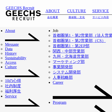
BLOG
GEECHS Recruit
ABOUT
CULTURE
SERVICE
会社概要
価値観・文化
サービス内容
TOP
BLOG
About
Job
首都圏第1・第2営業部（法人営
リーダーの想い、メンバーの挑戦、プロジェクトの全貌、
首都圏第1・第2営業部（CS）
Message
首都圏第1・第2EP部
多角的な発信を通じて、ギークスという組織の日常とメン
Data
関西・中部営業部
History
九州・北海道営業部
Sustainability
マーケティング部
Access
本部長インタビュー
インタビュー
対談
Culture
事業開発部
システム開発部
中途入社
地方拠点
女性活躍
ママパ
人事戦略部
10の心得
リファラル
マネジメント
Career
社内制度
福利厚生
Service
Program