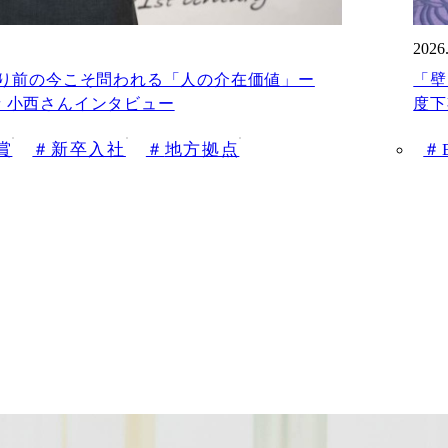
2026
たり前の今こそ問われる「人の介在価値」ー
「壁
賞受賞者 小西さんインタビュー
度下
y賞
新卒入社
地方拠点