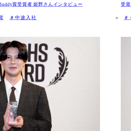
Buddy賞受賞者 姫野さんインタビュー
受賞
y賞
中途入社