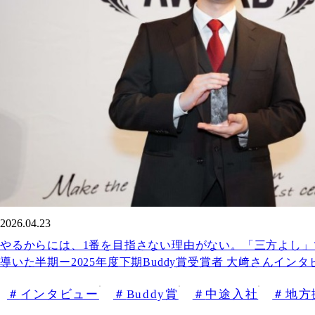
2026.04.23
やるからには、1番を目指さない理由がない。「三方よし」
導いた半期ー2025年度下期Buddy賞受賞者 大﨑さんインタ
インタビュー
Buddy賞
中途入社
地方