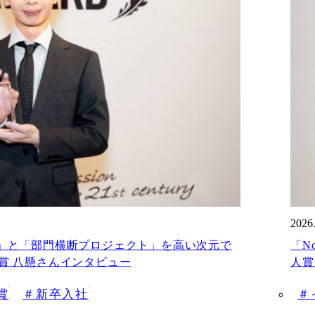
2026
」と「部門横断プロジェクト」を高い次元で
「N
賞受賞 八懸さんインタビュー
人賞
y賞
新卒入社