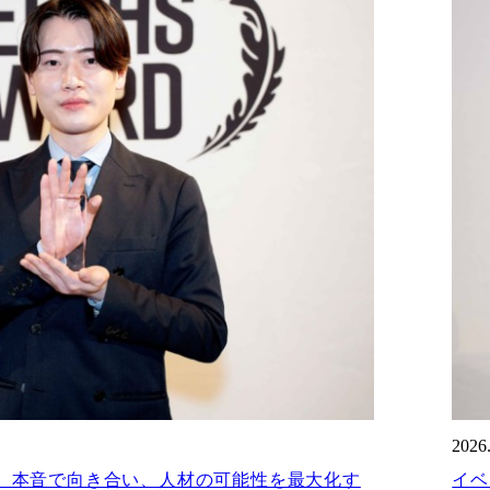
2026
。本音で向き合い、人材の可能性を最大化す
イベ