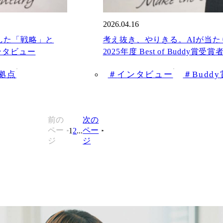
2026.04.16
した「戦略」と
考え抜き、やりきる。AIが当
インタビュー
2025年度 Best of Buddy
拠点
インタビュー
Budd
前の
次の
ペー
ペー
1
2
...
ジ
ジ