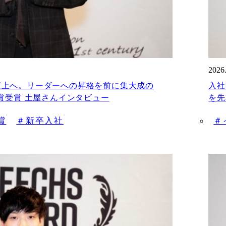
2026
壇上へ。リーダーへの昇格を前に集大成の
入社
ddy賞受賞 土屋さんインタビュー
を先
y賞
新卒入社