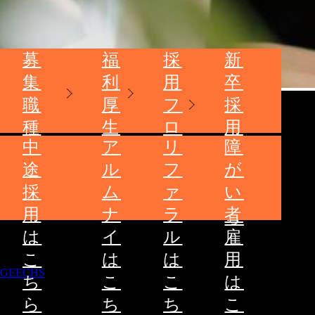
募
福
採
新
集
利
用
卒
職
厚
フ
採
種
生
ロ
用
中
ア
リ
障
ー
は
途
ル
フ
が
こ
採
ム
ァ
い
ち
用
ナ
ラ
者
ら
は
イ
ル
雇
こ
は
は
用
GEECHS
ち
こ
こ
は
ら
ち
ち
こ