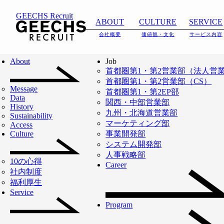
SERVICE
GEECHS Recruit
ABOUT
CULTURE
SERVICE
会社概要
価値観・文化
サービス内容
TOP
SERVICE
About
Job
首都圏第1・第2営業部（法人営
人とAIが共創する、
新しい「当た
首都圏第1・第2営業部（CS）
Message
首都圏第1・第2EP部
り前」を
Data
関西・中部営業部
History
九州・北海道営業部
Sustainability
マーケティング部
Access
IT人材事業は、「働き方の新しい『当たり前』
Culture
事業開発部
システム開発部
をつくる」をミッションに、ITフリーランスと
人事戦略部
10の心得
Career
企業を繋ぐ業界のパイオニアとしてサービスを
社内制度
福利厚生
展開してきました。AI活用が当たり前となった
Service
Program
今、私たちは「人材を繋ぐ」から事業モデルを