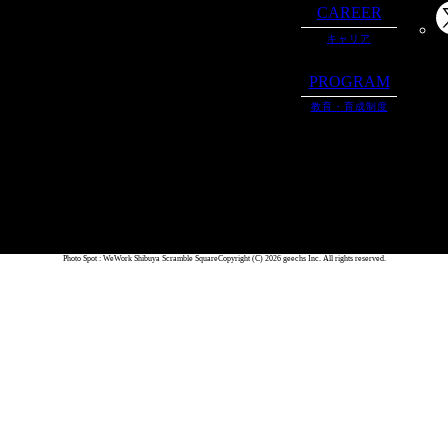
CAREER
キャリア
PROGRAM
教育・育成制度
Photo Spot : WeWork Shibuya Scramble Square
Copyright (C) 2026 geechs Inc. All rights reserved.