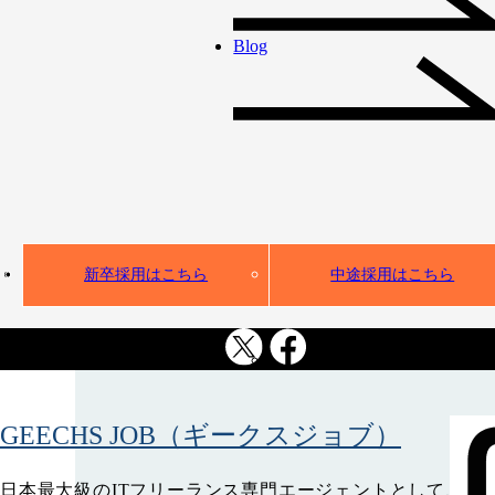
アップデートし、これまでの実績による豊富な
Blog
データと「人とAIの共創」を掛け合わせ、日本
企業のAI実装を加速させるAXソリューション
を提供していきます。
MAIN SERVIC
新卒採用はこちら
中途採用はこちら
主なサービス
GEECHS JOB
（ギークスジョブ）
日本最大級のITフリーランス専門エージェントとして、24,0