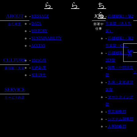
ら
ら
ち
ら
ABOUT
JOB
MESSAGE
首都圏第1・第2
DATA
営業部（法人営
会社概要
部署や
仕事
HISTORY
業）
SUSTAINABILITY
首都圏第1・第2
ACCESS
営業部（CS）
Page
首都圏第1・第
Top
CULTURE
10の心得
2EP部
社内制度
関西・中部営業
価値観・文化
プ
福利厚生
部
九州・北海道営
SERVICE
業部
マーケティング
サービス内容
部
事業開発部
システム開発部
人事戦略部