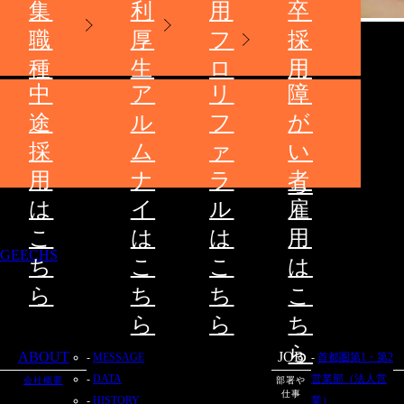
集
利
用
卒
職
厚
フ
採
種
生
ロ
用
中
ア
リ
障
ー
は
途
ル
フ
が
こ
採
ム
ァ
い
ち
用
ナ
ラ
者
ら
は
イ
ル
雇
こ
は
は
用
GEECHS
ち
こ
こ
は
ら
ち
ち
こ
ら
ら
ち
ら
ABOUT
JOB
MESSAGE
首都圏第1・第2
DATA
営業部（法人営
会社概要
部署や
仕事
HISTORY
業）