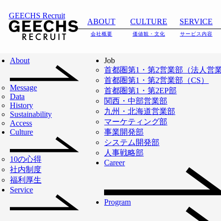
投稿者:
荒川 有希絵
GEECHS Recruit
ABOUT
CULTURE
SERVICE
投稿者:
荒川 有希
会社概要
価値観・文化
サービス内容
About
Job
絵
首都圏第1・第2営業部（法人営
首都圏第1・第2営業部（CS）
Message
首都圏第1・第2EP部
Data
TOP
荒川 有希絵
関西・中部営業部
History
九州・北海道営業部
Sustainability
マーケティング部
Access
Culture
投稿者:
荒川 有希絵
事業開発部
システム開発部
人事戦略部
10の心得
Career
社内制度
福利厚生
Service
Program