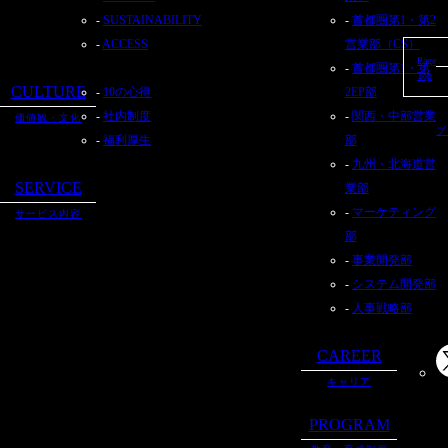
SUSTAINABILITY
首都圏第1・第2
ACCESS
営業部（CS）
Page
首都圏第1・第
Top
CULTURE
10の心得
2EP部
社内制度
関西・中部営業
価値観・文化
プ
福利厚生
部
九州・北海道営
SERVICE
業部
マーケティング
サービス内容
部
事業開発部
システム開発部
人事戦略部
CAREER
キャリア
PROGRAM