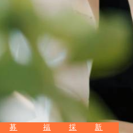
募
福
採
新