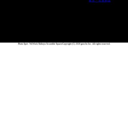
教育・育成制度
Photo Spot : WeWork Shibuya Scramble Square
Copyright (C) 2026 geechs Inc. All rights reserved.