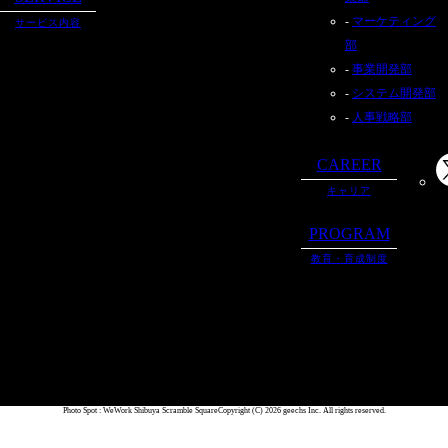
マーケティング
サービス内容
部
事業開発部
システム開発部
人事戦略部
CAREER
キャリア
PROGRAM
教育・育成制度
Photo Spot : WeWork Shibuya Scramble Square
Copyright (C) 2026 geechs Inc. All rights reserved.