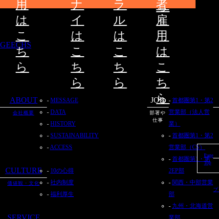
用
ナ
ラ
者
ら
は
イ
ル
雇
こ
は
は
用
GEECHS
ち
こ
こ
は
ら
ち
ち
こ
ら
ら
ち
ら
ABOUT
JOB
MESSAGE
首都圏第1・第2
DATA
営業部（法人営
会社概要
部署や
仕事
HISTORY
業）
SUSTAINABILITY
首都圏第1・第2
ACCESS
営業部（CS）
Page
首都圏第1・第
Top
CULTURE
10の心得
2EP部
社内制度
関西・中部営業
価値観・文化
プ
福利厚生
部
九州・北海道営
SERVICE
業部