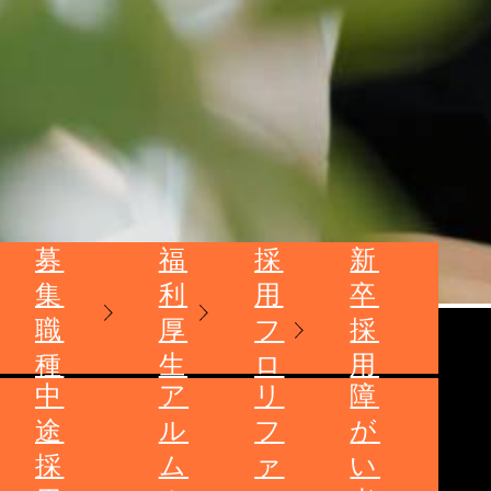
募
福
採
新
集
利
用
卒
職
厚
フ
採
種
生
ロ
用
中
ア
リ
障
ー
は
途
ル
フ
が
こ
採
ム
ァ
い
ち