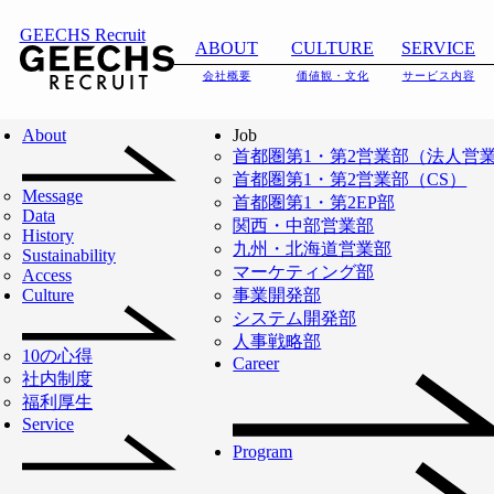
想いを語る。地方からギーク
GEECHS Recruit
ABOUT
CULTURE
SERVICE
スを熱く盛り上げる
会社概要
価値観・文化
サービス内容
About
Job
首都圏第1・第2営業部（法人営
首都圏第1・第2営業部（CS）
Message
首都圏第1・第2EP部
Data
関西・中部営業部
History
九州・北海道営業部
CAREER
Sustainability
マーケティング部
Access
Culture
事業開発部
システム開発部
人事戦略部
ギークスへの入社、転機、そしてこれか
10の心得
Career
社内制度
ら。
福利厚生
Service
挑戦を続けるメンバーのストーリーを通じ
Program
てギークスで切り拓けるキャリアの可能性