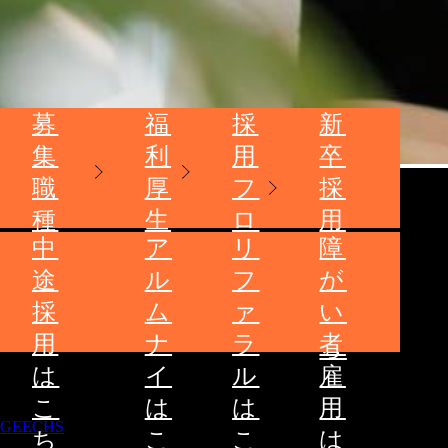
募
福
採
新
集
利
用
卒
職
厚
フ
採
種
生
ロ
用
中
ア
リ
障
ー
は
途
ル
フ
が
こ
採
ム
ァ
い
ち
用
ナ
ラ
者
ら
は
イ
ル
雇
こ
は
は
用
GEECHS
ち
こ
こ
は