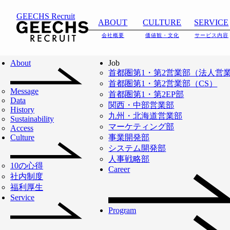
ブログタグ:
Buddy賞
GEECHS Recruit
ABOUT
CULTURE
SERVICE
BLOG
会社概要
価値観・文化
サービス内容
About
Job
TOP
BUDDY賞
ページ 2
首都圏第1・第2営業部（法人営
首都圏第1・第2営業部（CS）
Message
首都圏第1・第2EP部
Data
ブログタグ:
Buddy賞
関西・中部営業部
History
九州・北海道営業部
Sustainability
マーケティング部
Access
Culture
事業開発部
システム開発部
人事戦略部
10の心得
Career
社内制度
福利厚生
Service
Program