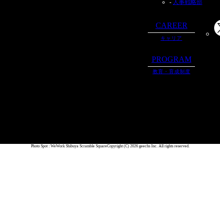
人事戦略部
CAREER
キャリア
PROGRAM
教育・育成制度
Photo Spot : WeWork Shibuya Scramble Square
Copyright (C) 2026 geechs Inc. All rights reserved.