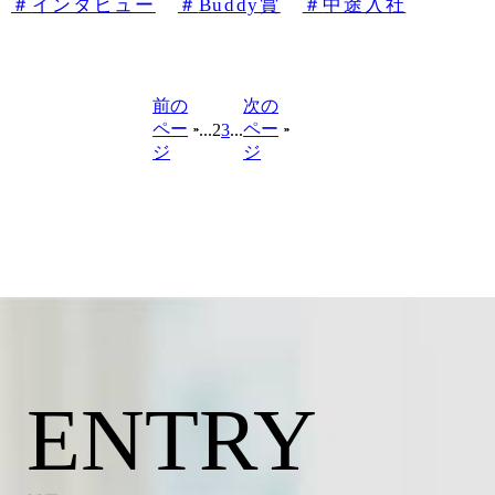
インタビュー
Buddy賞
中途入社
前の
次の
ペー
ペー
...
2
3
...
ジ
ジ
ENTRY