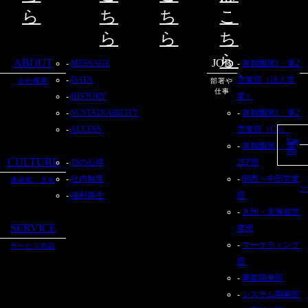
ら
ち
ち
こ
ら
ら
ち
ら
ABOUT
JOB
MESSAGE
首都圏第1・第2
DATA
営業部（法人営
会社概要
部署や
仕事
HISTORY
業）
SUSTAINABILITY
首都圏第1・第2
ACCESS
営業部（CS）
Page
首都圏第1・第
Top
CULTURE
10の心得
2EP部
社内制度
関西・中部営業
価値観・文化
プ
福利厚生
部
九州・北海道営
SERVICE
業部
マーケティング
サービス内容
部
事業開発部
システム開発部