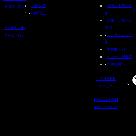
社内制度
関西・中部営業
価値観・文化
プ
福利厚生
部
九州・北海道営
SERVICE
業部
マーケティング
サービス内容
部
事業開発部
システム開発部
人事戦略部
CAREER
キャリア
PROGRAM
教育・育成制度