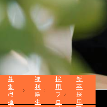
募
福
採
新
集
利
用
卒
職
厚
フ
採
種
生
ロ
用