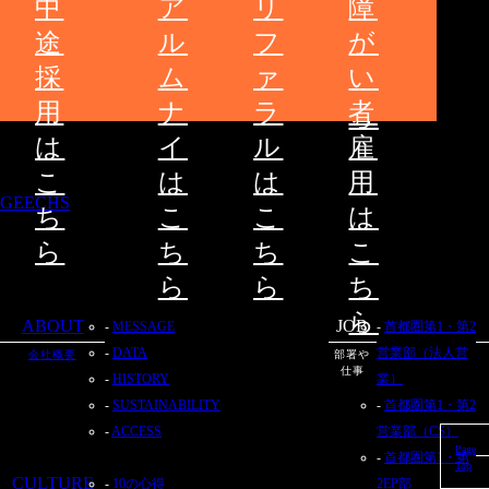
中
ア
リ
障
ー
は
途
ル
フ
が
こ
採
ム
ァ
い
ち
用
ナ
ラ
者
ら
は
イ
ル
雇
こ
は
は
用
GEECHS
ち
こ
こ
は
ら
ち
ち
こ
ら
ら
ち
ら
ABOUT
JOB
MESSAGE
首都圏第1・第2
DATA
営業部（法人営
会社概要
部署や
仕事
HISTORY
業）
SUSTAINABILITY
首都圏第1・第2
ACCESS
営業部（CS）
Page
首都圏第1・第
Top
CULTURE
10の心得
2EP部