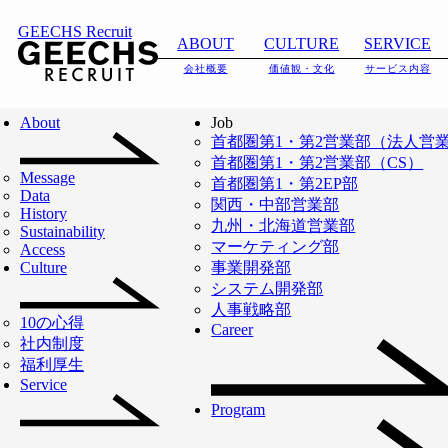
GEECHS Recruit
ABOUT
CULTURE
SERVICE
会社概要
価値観・文化
サービス内容
About
Job
首都圏第1・第2営業部（法人営
首都圏第1・第2営業部（CS）
Message
首都圏第1・第2EP部
Data
関西・中部営業部
History
九州・北海道営業部
Sustainability
マーケティング部
Access
Culture
事業開発部
システム開発部
メンバーインタビュー
人事戦略部
10の心得
Career
やるからには、1番
社内制度
福利厚生
Service
を目指さない理由
Program
がない。「三方よ