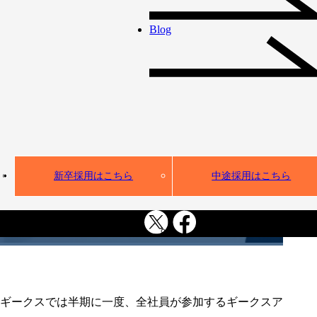
し」で圧倒的な成
Blog
果を導いた半期ー
2025年度下期Buddy
賞受賞者 大﨑さん
インタビュー
新卒採用はこちら
中途採用はこちら
インタビュー
Buddy賞
中途入社
地方拠点
ギークスでは半期に一度、全社員が参加するギークスア