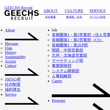
GEECHS Recruit
ABOUT
CULTURE
SERVICE
会社概要
価値観・文化
サービス内容
About
Job
首都圏第1・第2営業部（法人営
首都圏第1・第2営業部（CS）
Message
首都圏第1・第2EP部
Data
関西・中部営業部
History
九州・北海道営業部
Sustainability
メンバーインタビュー
マーケティング部
Access
Culture
事業開発部
新人賞から1年で駆
システム開発部
人事戦略部
け上がった年間
10の心得
Career
社内制度
福利厚生
MVPへの道程ー
Service
Program
2024年度 Best of