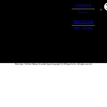
CAREER
キャリア
PROGRAM
教育・育成制度
Photo Spot : WeWork Shibuya Scramble Square
Copyright (C) 2026 geechs Inc. All rights reserved.