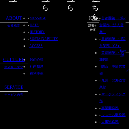
ら
ら
ち
ら
ABOUT
JOB
MESSAGE
首都圏第1・第2
DATA
営業部（法人営
会社概要
部署や
仕事
HISTORY
業）
SUSTAINABILITY
首都圏第1・第2
ACCESS
営業部（CS）
Page
首都圏第1・第
Top
CULTURE
10の心得
2EP部
社内制度
関西・中部営業
価値観・文化
プ
福利厚生
部
九州・北海道営
SERVICE
業部
マーケティング
サービス内容
部
事業開発部
システム開発部
人事戦略部