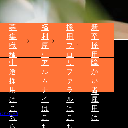
募
福
採
新
集
利
用
卒
職
厚
フ
採
種
生
ロ
用
中
ア
リ
障
ー
は
途
ル
フ
が
こ
採
ム
ァ
い
ち
用
ナ
ラ
者
ら
は
イ
ル
雇
こ
は
は
用
GEECHS
ち
こ
こ
は
ら
ち
ち
こ