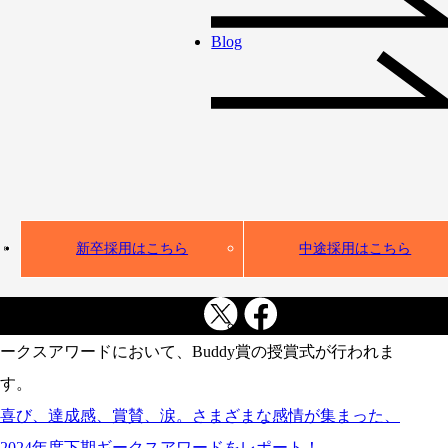
Buddy賞受賞者 土
Blog
屋さんインタビュ
ー
インタビュー
Buddy賞
新卒入社
新卒採用はこちら
中途採用はこちら
ギークスグループでは半期に一度、全社員が参加するギ
ークスアワードにおいて、Buddy賞の授賞式が行われま
す。
喜び、達成感、賞賛、涙。さまざまな感情が集まった、
2024年度下期ギークスアワードをレポート！