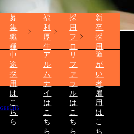
募
福
採
新
集
利
用
卒
職
厚
フ
採
種
生
ロ
用
中
ア
リ
障
ー
は
途
ル
フ
が
こ
採
ム
ァ
い
ち
用
ナ
ラ
者
ら
は
イ
ル
雇
こ
は
は
用
GEECHS
ち
こ
こ
は
ら
ち
ち
こ
ら
ら
ち