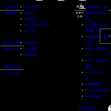
ら
ABOUT
JOB
MESSAGE
首都圏第1・第2
DATA
営業部（法人営
会社概要
部署や
仕事
HISTORY
業）
SUSTAINABILITY
首都圏第1・第2
ACCESS
営業部（CS）
Page
首都圏第1・第
Top
CULTURE
10の心得
2EP部
社内制度
関西・中部営業
価値観・文化
プ
福利厚生
部
九州・北海道営
SERVICE
業部
マーケティング
サービス内容
部
事業開発部
システム開発部
人事戦略部
CAREER