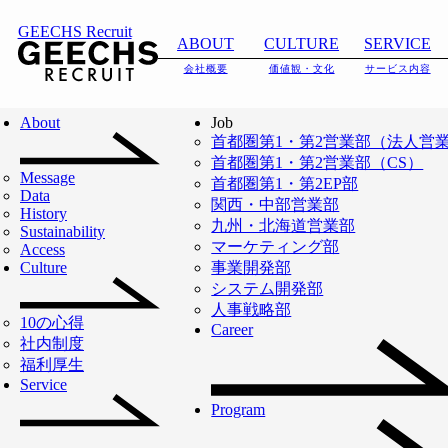
GEECHS Recruit
ABOUT
CULTURE
SERVICE
会社概要
価値観・文化
サービス内容
About
Job
首都圏第1・第2営業部（法人営
首都圏第1・第2営業部（CS）
Message
首都圏第1・第2EP部
Data
関西・中部営業部
History
九州・北海道営業部
Sustainability
マーケティング部
Access
Culture
事業開発部
システム開発部
人事戦略部
10の心得
Career
社内制度
福利厚生
Service
Program