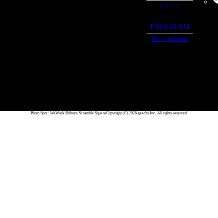
キャリア
PROGRAM
教育・育成制度
Photo Spot : WeWork Shibuya Scramble Square
Copyright (C) 2026 geechs Inc. All rights reserved.