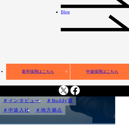
メンバーインタビュー
Blog
挑戦を楽しみなが
ら、成果を出すべ
く駆け抜けた1年間
ーBuddy賞受賞者
平田さんインタビ
新卒採用はこちら
中途採用はこちら
ュー
インタビュー
Buddy賞
中途入社
地方拠点