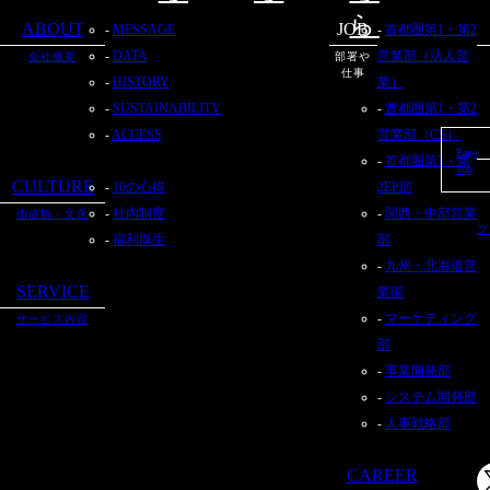
ら
ABOUT
JOB
MESSAGE
首都圏第1・第2
DATA
営業部（法人営
会社概要
部署や
仕事
HISTORY
業）
SUSTAINABILITY
首都圏第1・第2
ACCESS
営業部（CS）
Page
首都圏第1・第
Top
CULTURE
10の心得
2EP部
社内制度
関西・中部営業
価値観・文化
プ
福利厚生
部
九州・北海道営
SERVICE
業部
マーケティング
サービス内容
部
事業開発部
システム開発部
人事戦略部
CAREER