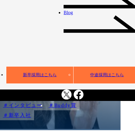
メンバーインタビュー
Blog
やるべきことに真
摯に向き合い、成
果につなげていく
ーBuddy賞受賞者
新井さんインタビ
新卒採用はこちら
中途採用はこちら
ュー
インタビュー
Buddy賞
新卒入社