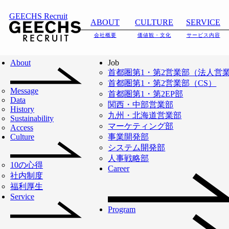
GEECHS Recruit
ABOUT
CULTURE
SERVICE
会社概要
価値観・文化
サービス内容
About
Job
首都圏第1・第2営業部（法人営
首都圏第1・第2営業部（CS）
Message
首都圏第1・第2EP部
Data
関西・中部営業部
History
九州・北海道営業部
Sustainability
マーケティング部
Access
Culture
事業開発部
システム開発部
人事戦略部
10の心得
Career
社内制度
福利厚生
Service
Program