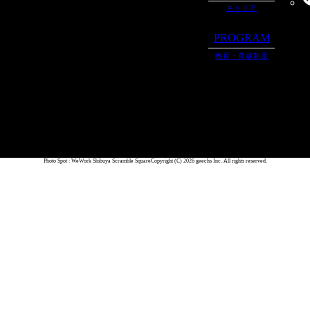
キャリア
PROGRAM
教育・育成制度
Photo Spot : WeWork Shibuya Scramble Square
Copyright (C) 2026 geechs Inc. All rights reserved.