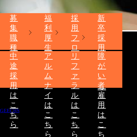
募
福
採
新
集
利
用
卒
職
厚
フ
採
種
生
ロ
用
中
ア
リ
障
ー
は
途
ル
フ
が
こ
採
ム
ァ
い
ち
用
ナ
ラ
者
ら
は
イ
ル
雇
こ
は
は
用
GEECHS
ち
こ
こ
は
ら
ち
ち
こ
ら
ら
ち