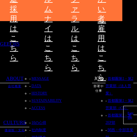
こ
採
ム
ァ
い
ち
用
ナ
ラ
者
ら
は
イ
ル
雇
こ
は
は
用
GEECHS
ち
こ
こ
は
ら
ち
ち
こ
ら
ら
ち
ら
ABOUT
JOB
MESSAGE
首都圏第1・第2
DATA
営業部（法人営
会社概要
部署や
仕事
HISTORY
業）
SUSTAINABILITY
首都圏第1・第2
ACCESS
営業部（CS）
Page
首都圏第1・第
Top
CULTURE
10の心得
2EP部
社内制度
関西・中部営業
価値観・文化
プ