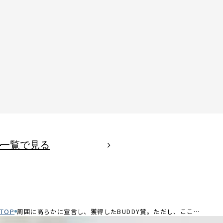
一覧で見る
TOP
周囲に高らかに宣言し、獲得したBUDDY賞。ただし、ここは一つの通過点 ー2025年度上期BUDDY賞受賞者 岩田さんインタビュー