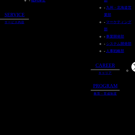
福利厚生
部
九州・北海道営
SERVICE
業部
マーケティング
サービス内容
部
事業開発部
システム開発部
人事戦略部
CAREER
キャリア
PROGRAM
教育・育成制度