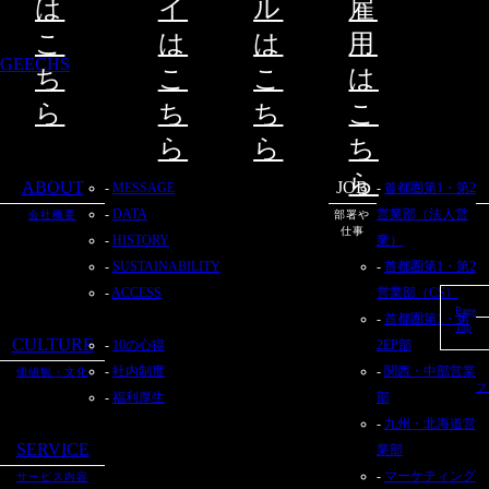
は
イ
ル
雇
こ
は
は
用
GEECHS
ち
こ
こ
は
ら
ち
ち
こ
ら
ら
ち
ら
ABOUT
JOB
MESSAGE
首都圏第1・第2
DATA
営業部（法人営
会社概要
部署や
仕事
HISTORY
業）
SUSTAINABILITY
首都圏第1・第2
ACCESS
営業部（CS）
Page
首都圏第1・第
Top
CULTURE
10の心得
2EP部
社内制度
関西・中部営業
価値観・文化
プ
福利厚生
部
九州・北海道営
SERVICE
業部
マーケティング
サービス内容