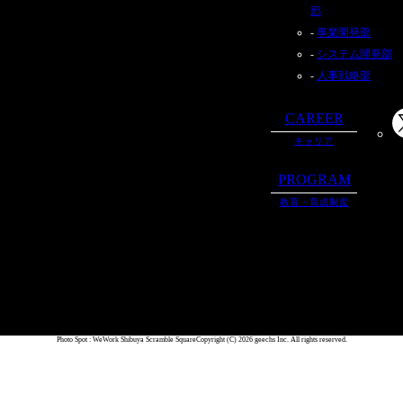
部
事業開発部
システム開発部
人事戦略部
CAREER
キャリア
PROGRAM
教育・育成制度
Photo Spot : WeWork Shibuya Scramble Square
Copyright (C) 2026 geechs Inc. All rights reserved.