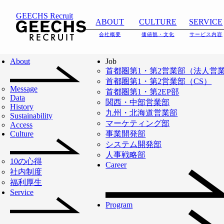
タグ:
部長
GEECHS Recruit
ABOUT
CULTURE
SERVICE
CAREER
会社概要
価値観・文化
サービス内容
About
Job
TOP
CAREER
部長
首都圏第1・第2営業部（法人営
首都圏第1・第2営業部（CS）
Message
首都圏第1・第2EP部
Data
タグ:
部長
関西・中部営業部
History
九州・北海道営業部
Sustainability
マーケティング部
Access
Culture
事業開発部
システム開発部
人事戦略部
10の心得
Career
社内制度
福利厚生
Service
Program