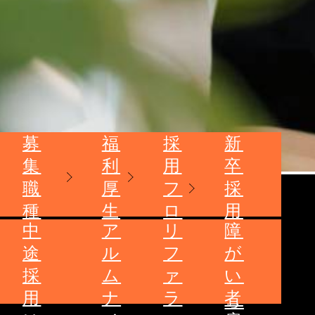
募
福
採
新
集
利
用
卒
職
厚
フ
採
種
生
ロ
用
中
ア
リ
障
ー
は
途
ル
フ
が
こ
採
ム
ァ
い
ち
用
ナ
ラ
者
ら